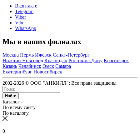
Вконтакте
Telegram
Viber
Viber
WhatsApp
Мы в наших филиалах
Москва
Пермь
Ижевск
Санкт-Петербург
Нижний Новгород
Краснодар
Ростов-на-Дону
Красноярск
Казань
Челябинск
Омск
Самара
Екатеринбург
Новосибирск
2002-2026 © ООО "АНКИЛЛ"; Все права защищены
Найти
Каталог
По всему сайту
По каталогу
0