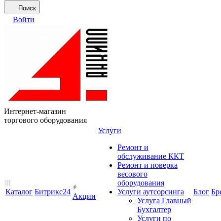
Поиск
Войти
Интернет-магазин
торгового оборудования
Услуги
Ремонт и
обслуживание ККТ
Ремонт и поверка
весового
оборудования
Каталог
Битрикс24
Услуги аутсорсинга
Блог
Бр
Акции
Услуга Главный
Бухгалтер
Услуги по