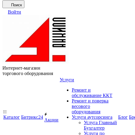
Поиск
Войти
Интернет-магазин
торгового оборудования
Услуги
Ремонт и
обслуживание ККТ
Ремонт и поверка
весового
оборудования
Каталог
Битрикс24
Услуги аутсорсинга
Блог
Бр
Акции
Услуга Главный
Бухгалтер
Услуги по