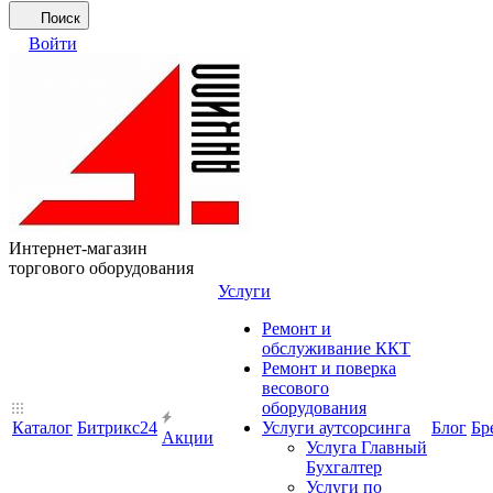
Поиск
Войти
Интернет-магазин
торгового оборудования
Услуги
Ремонт и
обслуживание ККТ
Ремонт и поверка
весового
оборудования
Каталог
Битрикс24
Услуги аутсорсинга
Блог
Бр
Акции
Услуга Главный
Бухгалтер
Услуги по