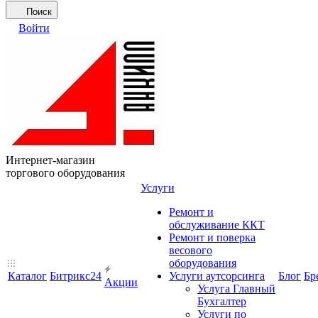
Поиск
Войти
Интернет-магазин
торгового оборудования
Услуги
Ремонт и
обслуживание ККТ
Ремонт и поверка
весового
оборудования
Каталог
Битрикс24
Услуги аутсорсинга
Блог
Бр
Акции
Услуга Главный
Бухгалтер
Услуги по