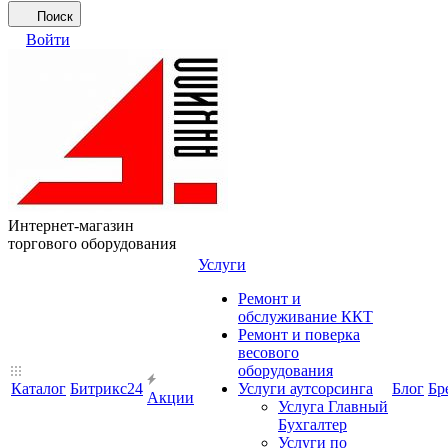
Поиск
Войти
Интернет-магазин
торгового оборудования
Услуги
Ремонт и
обслуживание ККТ
Ремонт и поверка
весового
оборудования
Каталог
Битрикс24
Услуги аутсорсинга
Блог
Бр
Акции
Услуга Главный
Бухгалтер
Услуги по