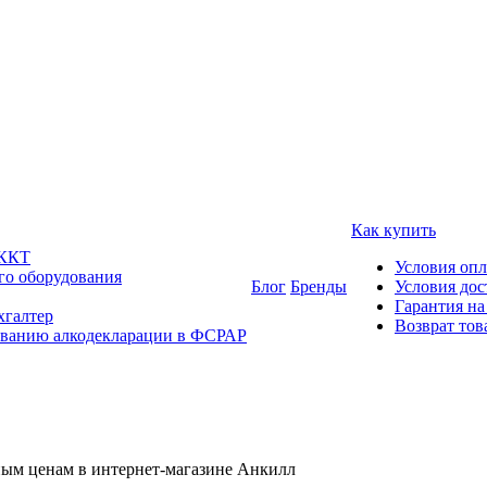
Как купить
 ККТ
Условия оп
го оборудования
Блог
Бренды
Условия дос
Гарантия на
хгалтер
Возврат тов
ованию алкодекларации в ФСРАР
ным ценам в интернет-магазине Анкилл