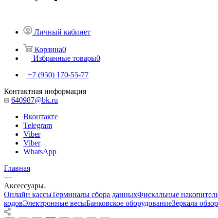
Личный кабинет
Корзина
0
Избранные товары
0
+7 (950) 170-55-77
Контактная информация
640987@bk.ru
Вконтакте
Telegram
Viber
Viber
WhatsApp
Главная
—
Аксессуары
Онлайн кассы
Терминалы сбора данных
Фискальные накопител
кодов
Электронные весы
Банковское оборудование
Зеркала обзо