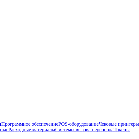
и
Программное обеспечение
POS-оборудование
Чековые принтеры
рные
Расходные материалы
Системы вызова персонала
Токены