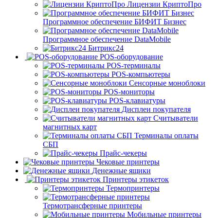
Лицензии КриптоПро
Программное обеспечение БИФИТ Бизнес
Программное обеспечение DataMobile
Битрикс24
POS-оборудование
POS-терминалы
POS-компьютеры
Сенсорные моноблоки
POS-мониторы
POS-клавиатуры
Дисплеи покупателя
Считыватели
магнитных карт
Терминалы оплаты
СБП
Прайс-чекеры
Чековые принтеры
Денежные ящики
Принтеры этикеток
Термопринтеры
Термотрансферные принтеры
Мобильные принтеры