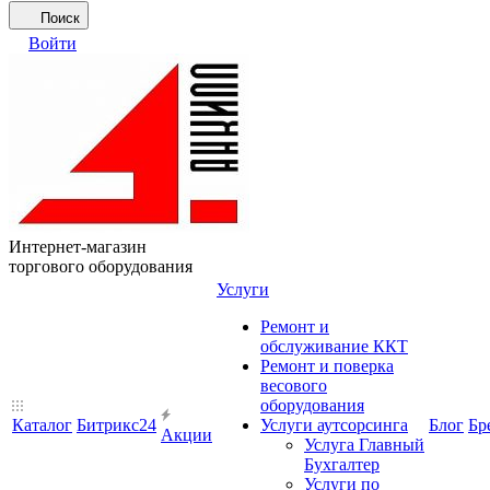
Поиск
Войти
Интернет-магазин
торгового оборудования
Услуги
Ремонт и
обслуживание ККТ
Ремонт и поверка
весового
оборудования
Каталог
Битрикс24
Услуги аутсорсинга
Блог
Бр
Акции
Услуга Главный
Бухгалтер
Услуги по