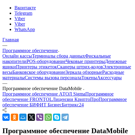
Вконтакте
Telegram
Viber
Viber
WhatsApp
Главная
—
Программное обеспечение
Онлайн кассы
Терминалы сбора данных
Фискальные
накопители
POS-оборудование
Чековые принтеры
Денежные
ящики
Принтеры этикеток
Сканеры штрих-кодов
Электронные
весы
Банковское оборудование
Зеркала обзорные
Расходные
материалы
Системы вызова персонала
Токены
Аксессуары
—
Программное обеспечение DataMobile
Программное обеспечение АТОЛ Sigma
Программное
обеспечение FRONTOL
Лицензии КриптоПро
Программное
обеспечение БИФИТ Бизнес
Битрикс24
Программное обеспечение DataMobile