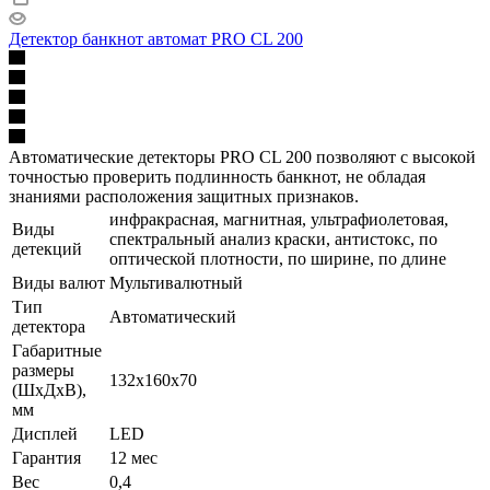
Детектор банкнот автомат PRO CL 200
Автоматические детекторы PRO CL 200 позволяют с высокой
точностью проверить подлинность банкнот, не обладая
знаниями расположения защитных признаков.
инфракрасная, магнитная, ультрафиолетовая,
Виды
спектральный анализ краски, антистокс, по
детекций
оптической плотности, по ширине, по длине
Виды валют
Мультивалютный
Тип
Автоматический
детектора
Габаритные
размеры
132x160x70
(ШхДхВ),
мм
Дисплей
LED
Гарантия
12 мес
Вес
0,4