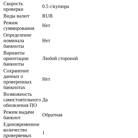
Скорость
0.5 с/купюра
проверки
Виды валют
RUB
Режим
Нет
суммирования
Определение
номинала
Нет
банкноты
Варианты
ориентации
Любой стороной
банкноты
Сохранение
данных о
Нет
проверенных
банкнотах
Возможность
самостоятельного
Да
обновления ПО
Режим выдачи
Обратная
банкнот
Единовременное
количество
1
проверяемых