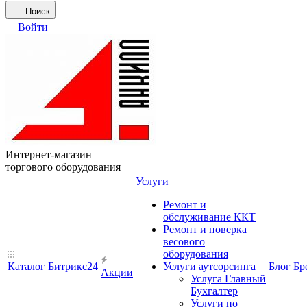
Поиск
Войти
Интернет-магазин
торгового оборудования
Услуги
Ремонт и
обслуживание ККТ
Ремонт и поверка
весового
оборудования
Каталог
Битрикс24
Услуги аутсорсинга
Блог
Бр
Акции
Услуга Главный
Бухгалтер
Услуги по