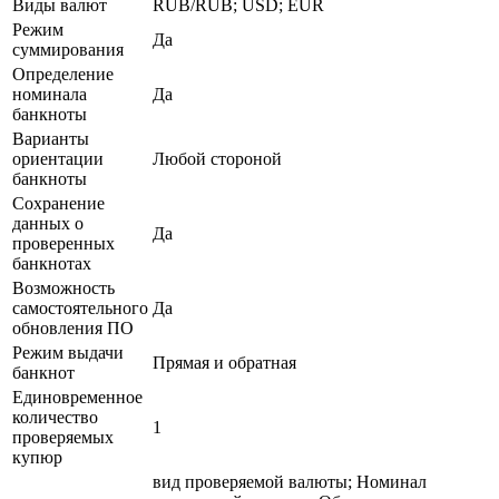
Виды валют
RUB/RUB; USD; EUR
Режим
Да
суммирования
Определение
номинала
Да
банкноты
Варианты
ориентации
Любой стороной
банкноты
Сохранение
данных о
Да
проверенных
банкнотах
Возможность
самостоятельного
Да
обновления ПО
Режим выдачи
Прямая и обратная
банкнот
Единовременное
количество
1
проверяемых
купюр
вид проверяемой валюты; Номинал