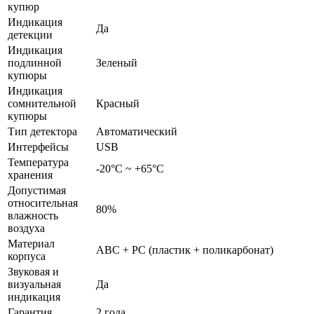
купюр
Индикация
Да
детекции
Индикация
подлинной
Зеленый
купюры
Индикация
сомнительной
Красный
купюры
Тип детектора
Автоматический
Интерфейсы
USB
Температура
-20°С ~ +65°С
хранения
Допустимая
относительная
80%
влажность
воздуха
Материал
ABC + PC (пластик + поликарбонат)
корпуса
Звуковая и
визуальная
Да
индикация
Гарантия
2 года