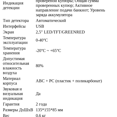
провереной купюры; Общая сумма
Индикация
проверенных купюр; Активное
детекции
направление подачи банкнот; Уровень
заряда аккумулятора
Тип детектора
Автоматический
Интерфейсы
USB
Экран
2,5" LED/TFT/GREENRED
Температура
0-40°С
эксплуатации
Температура
-20°С ~ +65°С
хранения
Допустимая
относительная
80%
влажность
воздуха
Материал
ABC + PC (пластик + поликарбонат)
корпуса
Звуковая и
визуальная
Да
индикация
Гарантия
2 года
Размеры ДхШхВ
135*155*85 мм
Вес
0,6 кг