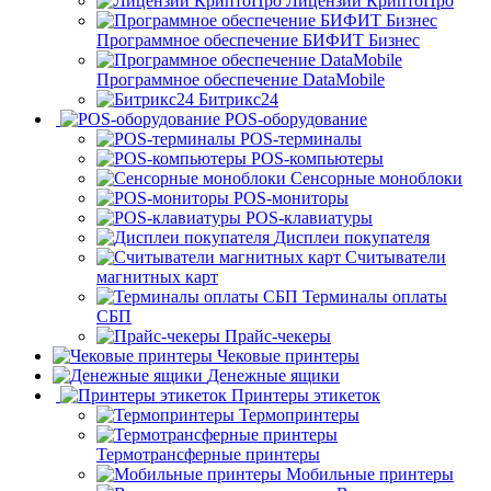
Лицензии КриптоПро
Программное обеспечение БИФИТ Бизнес
Программное обеспечение DataMobile
Битрикс24
POS-оборудование
POS-терминалы
POS-компьютеры
Сенсорные моноблоки
POS-мониторы
POS-клавиатуры
Дисплеи покупателя
Считыватели
магнитных карт
Терминалы оплаты
СБП
Прайс-чекеры
Чековые принтеры
Денежные ящики
Принтеры этикеток
Термопринтеры
Термотрансферные принтеры
Мобильные принтеры