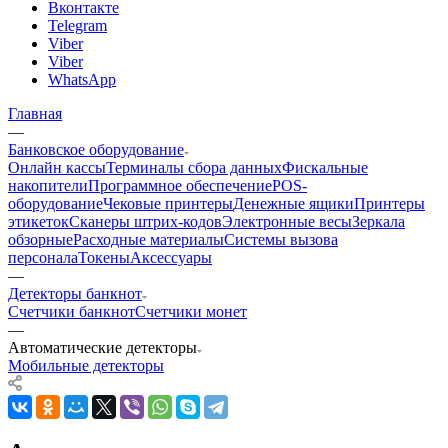
Вконтакте
Telegram
Viber
Viber
WhatsApp
Главная
—
Банковское оборудование
Онлайн кассы
Терминалы сбора данных
Фискальные
накопители
Программное обеспечение
POS-
оборудование
Чековые принтеры
Денежные ящики
Принтеры
этикеток
Сканеры штрих-кодов
Электронные весы
Зеркала
обзорные
Расходные материалы
Системы вызова
персонала
Токены
Аксессуары
—
Детекторы банкнот
Счетчики банкнот
Счетчики монет
—
Автоматические детекторы
Мобильные детекторы