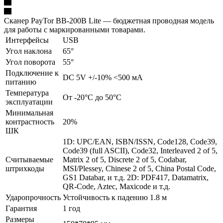
Сканер PayTor BB-200B Lite — бюджетная проводная модель
для работы с маркированными товарами.
Интерфейсы
USB
Угол наклона
65°
Угол поворота
55°
Подключение к
DC 5V +/-10% <500 мА
питанию
Температура
От -20°C до 50°C
эксплуатации
Минимальная
контрастность
20%
ШК
1D: UPC/EAN, ISBN/ISSN, Code128, Code39,
Code39 (full ASCII), Code32, Interleaved 2 of 5,
Считываемые
Matrix 2 of 5, Discrete 2 of 5, Codabar,
штрихкоды
MSI/Plessey, Chinese 2 of 5, China Postal Code,
GS1 Databar, и т.д. 2D: PDF417, Datamatrix,
QR-Code, Aztec, Maxicode и т.д.
Ударопрочность
Устойчивость к падению 1.8 м
Гарантия
1 год
Размеры