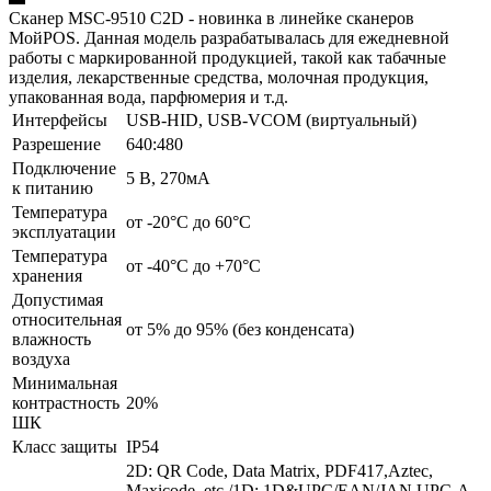
Сканер MSC-9510 C2D - новинка в линейке сканеров
МойPOS. Данная модель разрабатывалась для ежедневной
работы с маркированной продукцией, такой как табачные
изделия, лекарственные средства, молочная продукция,
упакованная вода, парфюмерия и т.д.
Интерфейсы
USB-HID, USB-VCOM (виртуальный)
Разрешение
640:480
Подключение
5 В, 270мА
к питанию
Температура
от -20°C до 60°C
эксплуатации
Температура
от -40°C до +70°C
хранения
Допустимая
относительная
от 5% до 95% (без конденсата)
влажность
воздуха
Минимальная
контрастность
20%
ШК
Класс защиты
IP54
2D: QR Code, Data Matrix, PDF417,Aztec,
Maxicode, etc /1D: 1D&UPC/EAN/JAN,UPC-A