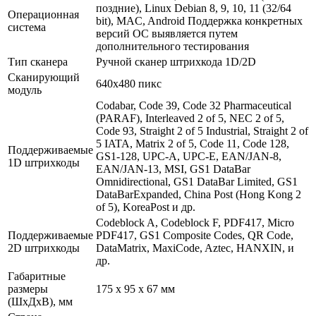
поздние), Linux Debian 8, 9, 10, 11 (32/64
Операционная
bit), MAC, Android Поддержка конкретных
система
версий ОС выявляется путем
дополнительного тестирования
Тип сканера
Ручной сканер штрихкода 1D/2D
Сканирующий
640х480 пикс
модуль
Codabar, Code 39, Code 32 Pharmaceutical
(PARAF), Interleaved 2 of 5, NEC 2 of 5,
Code 93, Straight 2 of 5 Industrial, Straight 2 of
5 IATA, Matrix 2 of 5, Code 11, Code 128,
Поддерживаемые
GS1-128, UPC-A, UPC-E, EAN/JAN-8,
1D штрихкоды
EAN/JAN-13, MSI, GS1 DataBar
Omnidirectional, GS1 DataBar Limited, GS1
DataBarExpanded, China Post (Hong Kong 2
of 5), KoreaPost и др.
Codeblock A, Codeblock F, PDF417, Micro
Поддерживаемые
PDF417, GS1 Composite Codes, QR Code,
2D штрихкоды
DataMatrix, MaxiCode, Aztec, HANXIN, и
др.
Габаритные
размеры
175 х 95 х 67 мм
(ШхДхВ), мм