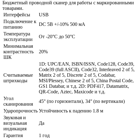
Бюджетный проводной сканер для работы с маркированными
товарами.
Интерфейсы
USB
Подключение к
DC 5В +/-10% 500 мА
питанию
Температура
От -20°C до 50°C
эксплуатации
Минимальная
контрастность
20%
ШК
1D: UPC/EAN, ISBN/ISSN, Code128, Code39,
Code39 (full ASCII), Code32, Interleaved 2 of 5,
Считываемые
Matrix 2 of 5, Discrete 2 of 5, Codabar,
штрихкоды
MSI/Plessey, Chinese 2 of 5, China Postal Code,
GS1 Databar, и т.д. 2D: PDF417, Datamatrix,
QR-Code, Aztec, Maxicode и т.д.
Угол
45° (по горизонтали), 34° (по вертикали)
сканирования
Ударопрочность
Устойчивость к падению 1.8 м
Звуковая и
визуальная
Да
индикация
Гарантия
1 год