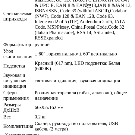
& UPC-E, EAN-8 & EAN13,JAN-8 &JAN-13,
ISBN/ISSN, Code 39 (withfull ASCII),Codabar
Считываемые
(NW7), Code 128 & EAN 128, Code 93,
штрихкоды
Interleaved2 of 5 (ITF),Addendum 2 of5, IATA
Code, MSI/Plessy, China,Postal Code,Code 32
(Italian Pharmacode), RSS 14, SSLimited,
RSSExpanded
Форм-фактор
ручной
Угол
± 60° горизонтально/ ± 60° вертикально
сканирования
Красный (617 nm), LED подсветка: Белая
Подсветка
(6000K)
Звуковая и
визуальная
световая индикация, звуковая индикация
индикация
Сферы
Розничная торговля (табак, алкоголь), общее
применения
назначение
Размеры
66x92x162 мм
ДхШхВ
Вес
0,2 кг
Сканер, руководство пользователя, USB
Комплектация
кабель (2 метра)