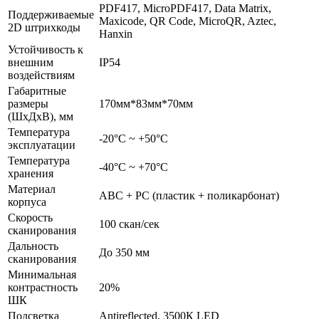
PDF417, MicroPDF417, Data Matrix,
Поддерживаемые
Maxicode, QR Code, MicroQR, Aztec,
2D штрихкоды
Hanxin
Устойчивость к
внешним
IP54
воздействиям
Габаритные
размеры
170мм*83мм*70мм
(ШхДхВ), мм
Температура
-20°С ~ +50°С
эксплуатации
Температура
-40°С ~ +70°С
хранения
Материал
ABC + PC (пластик + поликарбонат)
корпуса
Скорость
100 скан/сек
сканирования
Дальность
До 350 мм
сканирования
Минимальная
контрастность
20%
ШК
Подсветка
Antireflected, 3500К LED