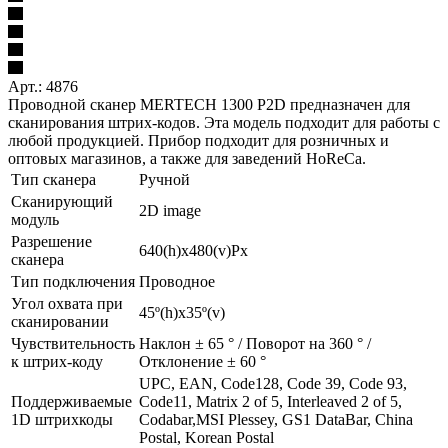
Арт.: 4876
Проводной сканер MERTECH 1300 P2D предназначен для
сканирования штрих-кодов. Эта модель подходит для работы с
любой продукцией. Прибор подходит для розничных и
оптовых магазинов, а также для заведений HoReCa.
Тип сканера
Ручной
Сканирующий
2D image
модуль
Разрешение
640(h)х480(v)Px
сканера
Тип подключения
Проводное
Угол охвата при
45º(h)x35º(v)
сканировании
Чувствительность
Наклон ± 65 ° / Поворот на 360 ° /
к штрих-коду
Отклонение ± 60 °
UPC, EAN, Code128, Code 39, Code 93,
Поддерживаемые
Code11, Matrix 2 of 5, Interleaved 2 of 5,
1D штрихкоды
Codabar,MSI Plessey, GS1 DataBar, China
Postal, Korean Postal