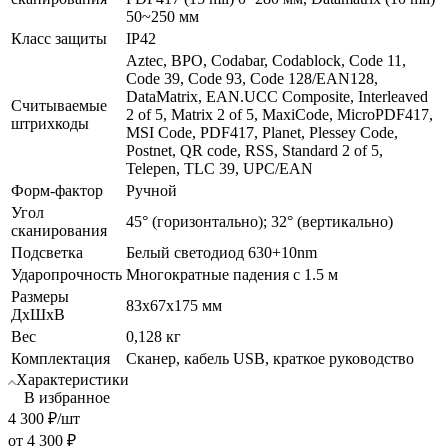
50~250 мм
Класс защиты
IP42
Aztec, BPO, Codabar, Codablock, Code 11,
Code 39, Code 93, Code 128/EAN128,
DataMatrix, EAN.UCC Composite, Interleaved
Считываемые
2 of 5, Matrix 2 of 5, MaxiCode, MicroPDF417,
штрихкоды
MSI Code, PDF417, Planet, Plessey Code,
Postnet, QR code, RSS, Standard 2 of 5,
Telepen, TLC 39, UPC/EAN
Форм-фактор
Ручной
Угол
45° (горизонтально); 32° (вертикально)
сканирования
Подсветка
Белый светодиод 630+10nm
Ударопрочность
Многократные падения с 1.5 м
Размеры
83х67х175 мм
ДхШхВ
Вес
0,128 кг
Комплектация
Сканер, кабель USB, краткое руководство
Характеристики
В избранное
4 300
₽
/шт
от
4 300 ₽