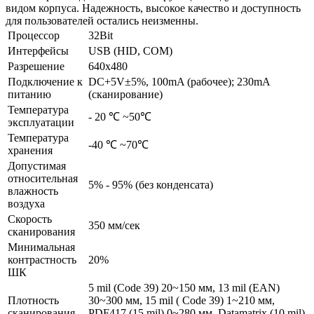
видом корпуса. Надежность, высокое качество и доступность
для пользователей остались неизменны.
Процессор
32Bit
Интерфейсы
USB (HID, COM)
Разрешение
640x480
Подключение к
DC+5V±5%, 100mA (рабочее); 230mA
питанию
(сканирование)
Температура
- 20 ℃ ~50℃
эксплуатации
Температура
-40 ℃ ~70℃
хранения
Допустимая
относительная
5% - 95% (без конденсата)
влажность
воздуха
Скорость
350 мм/сек
сканирования
Минимальная
контрастность
20%
ШК
5 mil (Code 39) 20~150 мм, 13 mil (EAN)
Плотность
30~300 мм, 15 mil ( Code 39) 1~210 мм,
сканирования
PDF417 (15 mil) 0~280 мм, Datamatrix (10 mil)