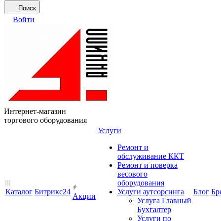
Поиск
Войти
Интернет-магазин
торгового оборудования
Услуги
Ремонт и
обслуживание ККТ
Ремонт и поверка
весового
оборудования
Каталог
Битрикс24
Услуги аутсорсинга
Блог
Бр
Акции
Услуга Главный
Бухгалтер
Услуги по