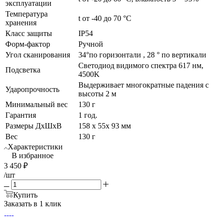
эксплуатации
Температура
t от -40 до 70 °C
хранения
Класс защиты
IP54
Форм-фактор
Ручной
Угол сканирования
34°по горизонтали , 28 ° по вертикали
Светодиод видимого спектра 617 нм,
Подсветка
4500K
Выдерживает многократные падения с
Ударопрочность
высоты 2 м
Минимальный вес
130 г
Гарантия
1 год.
Размеры ДхШхВ
158 х 55х 93 мм
Вес
130 г
Характеристики
В избранное
3 450
₽
/шт
Купить
Заказать в 1 клик