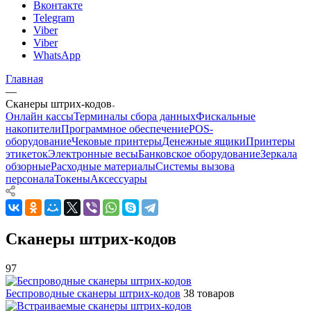
Вконтакте
Telegram
Viber
Viber
WhatsApp
Главная
—
Сканеры штрих-кодов
Онлайн кассы
Терминалы сбора данных
Фискальные
накопители
Программное обеспечение
POS-
оборудование
Чековые принтеры
Денежные ящики
Принтеры
этикеток
Электронные весы
Банковское оборудование
Зеркала
обзорные
Расходные материалы
Системы вызова
персонала
Токены
Аксессуары
Сканеры штрих-кодов
97
Беспроводные сканеры штрих-кодов
38 товаров