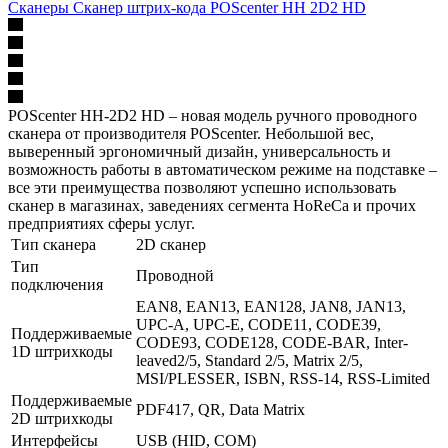
Сканеры Сканер штрих-кода POScenter HH 2D2 HD
POScenter HH-2D2 HD – новая модель ручного проводного
сканера от производителя POScenter. Небольшой вес,
выверенный эргономичный дизайн, универсальность и
возможность работы в автоматическом режиме на подставке –
все эти преимущества позволяют успешно использовать
сканер в магазинах, заведениях сегмента HoReCa и прочих
предприятиях сферы услуг.
Тип сканера
2D сканер
Тип
Проводной
подключения
EAN8, EAN13, EAN128, JAN8, JAN13,
UPC-A, UPC-E, CODE11, CODE39,
Поддерживаемые
CODE93, CODE128, CODE-BAR, Inter-
1D штрихкоды
leaved2/5, Standard 2/5, Matrix 2/5,
MSI/PLESSER, ISBN, RSS-14, RSS-Limited
Поддерживаемые
PDF417, QR, Data Matrix
2D штрихкоды
Интерфейсы
USB (HID, COM)