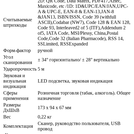
2D: QR Code, Data Matrix, PDF417,Aztec,
Maxicode, etc /1D: 1D&UPC/EAN/JAN,UPC-
A & UPC-E, EAN-8 & EAN-13,JAN-8
&JAN13, ISBN/ISSN, Code 39 (withfull
Считываемые
ASCII),Codabar (NW7), Code 128 & EAN 128,
штрихкоды
Code 93, Interleaved2 of 5 (ITF),Addendum 2
of5, IATA Code, MSI/Plessy, China,Postal
Code,Code 32 (Italian Pharmacode), RSS 14,
SSLimited, RSSExpanded
Форм-фактор
ручной
Угол
± 34° горизонтально/ ± 28° вертикально
сканирования
Ударопрочность
5 м
Звуковая и
визуальная
LED подсветка, звуковая индикация
индикация
Сферы
Розничная торговля (табак, алкоголь). Общее
применения
назначение
Размеры
173 x 94 x 67 мм
ДхШхВ
Вес
0,22 кг
Сканер, руководство пользователя, USB
Комплектация
провод