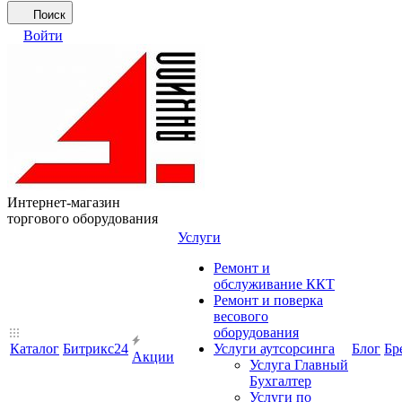
Поиск
Войти
Интернет-магазин
торгового оборудования
Услуги
Ремонт и
обслуживание ККТ
Ремонт и поверка
весового
оборудования
Каталог
Битрикс24
Услуги аутсорсинга
Блог
Бр
Акции
Услуга Главный
Бухгалтер
Услуги по