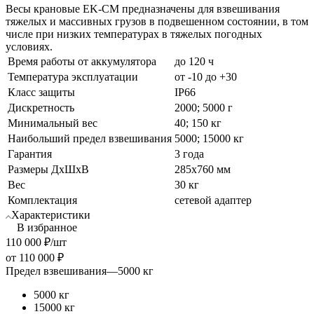
Весы крановые EK-CM предназначены для взвешивания
тяжелых и массивных грузов в подвешенном состоянии, в том
числе при низких температурах в тяжелых погодных
условиях.
Время работы от аккумулятора
до 120 ч
Температура эксплуатации
от -10 до +30
Класс защиты
IP66
Дискретность
2000; 5000 г
Минимальный вес
40; 150 кг
Наибольший предел взвешивания
5000; 15000 кг
Гарантия
3 года
Размеры ДхШхВ
285х760 мм
Вес
30 кг
Комплектация
сетевой адаптер
Характеристики
В избранное
110 000
₽
/шт
от
110 000 ₽
Предел взвешивания
—
5000 кг
5000 кг
15000 кг