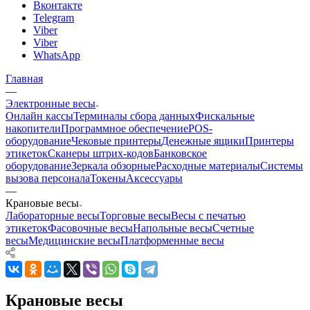
Вконтакте
Telegram
Viber
Viber
WhatsApp
Главная
—
Электронные весы
Онлайн кассы
Терминалы сбора данных
Фискальные
накопители
Программное обеспечение
POS-
оборудование
Чековые принтеры
Денежные ящики
Принтеры
этикеток
Сканеры штрих-кодов
Банковское
оборудование
Зеркала обзорные
Расходные материалы
Системы
вызова персонала
Токены
Аксессуары
—
Крановые весы
Лабораторные весы
Торговые весы
Весы с печатью
этикеток
Фасовочные весы
Напольные весы
Счетные
весы
Медицинские весы
Платформенные весы
Крановые весы