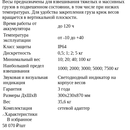
Весы предназначены для взвешивания тяжелых и массивных
грузов в подвешенном состоянии, в том числе при низких
температурах. Для удобства закрепления груза крюк весов
вращается в вертикальной плоскости.
Время работы от
до 120 ч
аккумулятора
Температура
от -10 до +40
эксплуатации
Класс защиты
IP64
Дискретность
0,5; 1; 2; 5 кг
Минимальный вес
10; 20; 40; 100 кг
Наибольший предел
1000; 2000; 3000; 5000; 7500 кг
взвешивания
Звуковая и визуальная
Светодиодный индикатор на
индикация
корпусе весов
Гарантия
3 года
Размеры ДхШхВ
300х230х870 мм
Вес
35,6 кг
Комплектация
сетевой адаптер
Характеристики
В избранное
58 070
₽
/шт