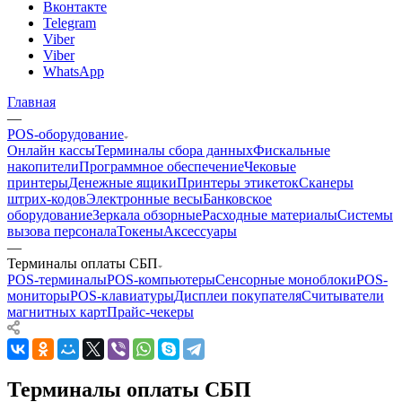
Вконтакте
Telegram
Viber
Viber
WhatsApp
Главная
—
POS-оборудование
Онлайн кассы
Терминалы сбора данных
Фискальные
накопители
Программное обеспечение
Чековые
принтеры
Денежные ящики
Принтеры этикеток
Сканеры
штрих-кодов
Электронные весы
Банковское
оборудование
Зеркала обзорные
Расходные материалы
Системы
вызова персонала
Токены
Аксессуары
—
Терминалы оплаты СБП
POS-терминалы
POS-компьютеры
Сенсорные моноблоки
POS-
мониторы
POS-клавиатуры
Дисплеи покупателя
Считыватели
магнитных карт
Прайс-чекеры
Терминалы оплаты СБП