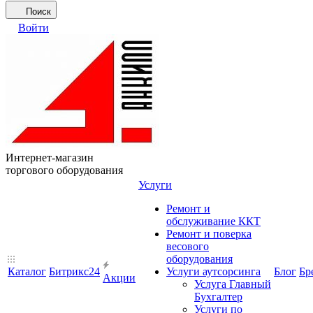
Поиск
Войти
Интернет-магазин
торгового оборудования
Услуги
Ремонт и
обслуживание ККТ
Ремонт и поверка
весового
оборудования
Каталог
Битрикс24
Услуги аутсорсинга
Блог
Бр
Акции
Услуга Главный
Бухгалтер
Услуги по