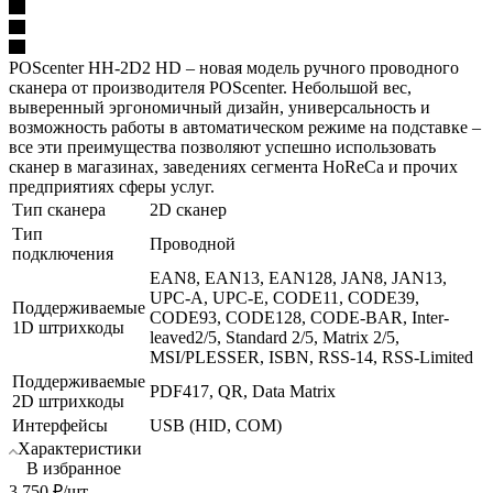
POScenter HH-2D2 HD – новая модель ручного проводного
сканера от производителя POScenter. Небольшой вес,
выверенный эргономичный дизайн, универсальность и
возможность работы в автоматическом режиме на подставке –
все эти преимущества позволяют успешно использовать
сканер в магазинах, заведениях сегмента HoReCa и прочих
предприятиях сферы услуг.
Тип сканера
2D сканер
Тип
Проводной
подключения
EAN8, EAN13, EAN128, JAN8, JAN13,
UPC-A, UPC-E, CODE11, CODE39,
Поддерживаемые
CODE93, CODE128, CODE-BAR, Inter-
1D штрихкоды
leaved2/5, Standard 2/5, Matrix 2/5,
MSI/PLESSER, ISBN, RSS-14, RSS-Limited
Поддерживаемые
PDF417, QR, Data Matrix
2D штрихкоды
Интерфейсы
USB (HID, COM)
Характеристики
В избранное
3 750
₽
/шт