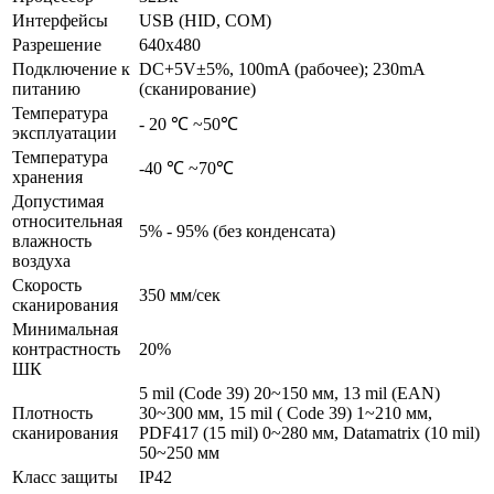
Интерфейсы
USB (HID, COM)
Разрешение
640x480
Подключение к
DC+5V±5%, 100mA (рабочее); 230mA
питанию
(сканирование)
Температура
- 20 ℃ ~50℃
эксплуатации
Температура
-40 ℃ ~70℃
хранения
Допустимая
относительная
5% - 95% (без конденсата)
влажность
воздуха
Скорость
350 мм/сек
сканирования
Минимальная
контрастность
20%
ШК
5 mil (Code 39) 20~150 мм, 13 mil (EAN)
Плотность
30~300 мм, 15 mil ( Code 39) 1~210 мм,
сканирования
PDF417 (15 mil) 0~280 мм, Datamatrix (10 mil)
50~250 мм
Класс защиты
IP42