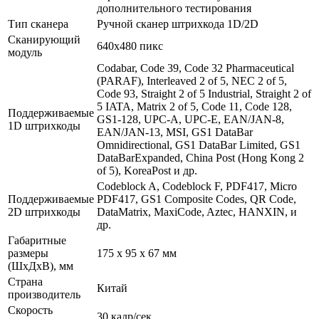
дополнительного тестирования
Тип сканера
Ручной сканер штрихкода 1D/2D
Сканирующий
640х480 пикс
модуль
Codabar, Code 39, Code 32 Pharmaceutical
(PARAF), Interleaved 2 of 5, NEC 2 of 5,
Code 93, Straight 2 of 5 Industrial, Straight 2 of
5 IATA, Matrix 2 of 5, Code 11, Code 128,
Поддерживаемые
GS1-128, UPC-A, UPC-E, EAN/JAN-8,
1D штрихкоды
EAN/JAN-13, MSI, GS1 DataBar
Omnidirectional, GS1 DataBar Limited, GS1
DataBarExpanded, China Post (Hong Kong 2
of 5), KoreaPost и др.
Codeblock A, Codeblock F, PDF417, Micro
Поддерживаемые
PDF417, GS1 Composite Codes, QR Code,
2D штрихкоды
DataMatrix, MaxiCode, Aztec, HANXIN, и
др.
Габаритные
размеры
175 х 95 х 67 мм
(ШхДхВ), мм
Страна
Китай
производитель
Скорость
30 кадр/сек