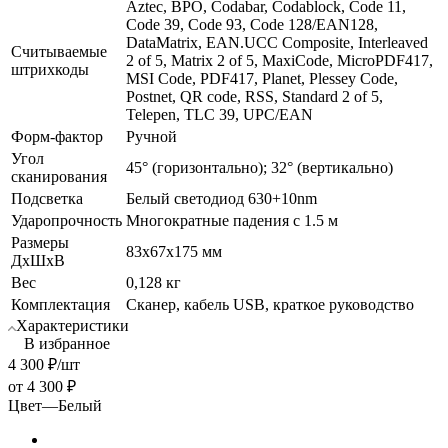
Aztec, BPO, Codabar, Codablock, Code 11,
Code 39, Code 93, Code 128/EAN128,
DataMatrix, EAN.UCC Composite, Interleaved
Считываемые
2 of 5, Matrix 2 of 5, MaxiCode, MicroPDF417,
штрихкоды
MSI Code, PDF417, Planet, Plessey Code,
Postnet, QR code, RSS, Standard 2 of 5,
Telepen, TLC 39, UPC/EAN
Форм-фактор
Ручной
Угол
45° (горизонтально); 32° (вертикально)
сканирования
Подсветка
Белый светодиод 630+10nm
Ударопрочность
Многократные падения с 1.5 м
Размеры
83х67х175 мм
ДхШхВ
Вес
0,128 кг
Комплектация
Сканер, кабель USB, краткое руководство
Характеристики
В избранное
4 300
₽
/шт
от
4 300 ₽
Цвет
—
Белый