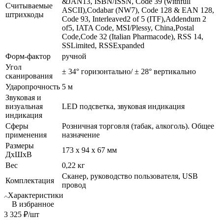
&JAN13, ISBN/ISSN, Code 39 (withfull
Считываемые
ASCII),Codabar (NW7), Code 128 & EAN 128,
штрихкоды
Code 93, Interleaved2 of 5 (ITF),Addendum 2
of5, IATA Code, MSI/Plessy, China,Postal
Code,Code 32 (Italian Pharmacode), RSS 14,
SSLimited, RSSExpanded
Форм-фактор
ручной
Угол
± 34° горизонтально/ ± 28° вертикально
сканирования
Ударопрочность
5 м
Звуковая и
визуальная
LED подсветка, звуковая индикация
индикация
Сферы
Розничная торговля (табак, алкоголь). Общее
применения
назначение
Размеры
173 x 94 x 67 мм
ДхШхВ
Вес
0,22 кг
Сканер, руководство пользователя, USB
Комплектация
провод
Характеристики
В избранное
3 325
₽
/шт