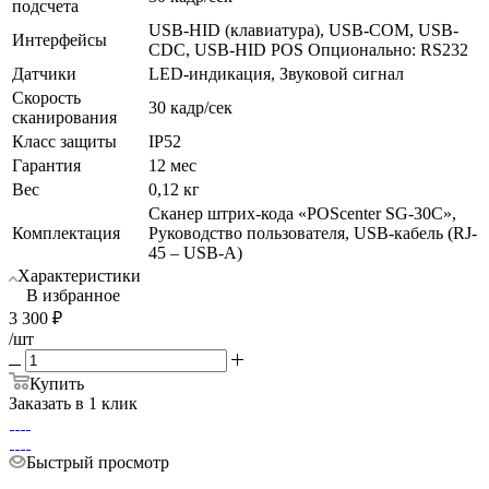
подсчета
USB-HID (клавиатура), USB-COM, USB-
Интерфейсы
CDC, USB-HID POS Опционально: RS232
Датчики
LED-индикация, Звуковой сигнал
Скорость
30 кадр/сек
сканирования
Класс защиты
IP52
Гарантия
12 мес
Вес
0,12 кг
Сканер штрих-кода «POScenter SG-30C»,
Комплектация
Руководство пользователя, USB-кабель (RJ-
45 – USB-A)
Характеристики
В избранное
3 300
₽
/шт
Купить
Заказать в 1 клик
Быстрый просмотр