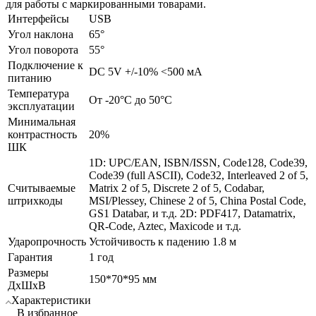
для работы с маркированными товарами.
Интерфейсы
USB
Угол наклона
65°
Угол поворота
55°
Подключение к
DC 5V +/-10% <500 мА
питанию
Температура
От -20°C до 50°C
эксплуатации
Минимальная
контрастность
20%
ШК
1D: UPC/EAN, ISBN/ISSN, Code128, Code39,
Code39 (full ASCII), Code32, Interleaved 2 of 5,
Считываемые
Matrix 2 of 5, Discrete 2 of 5, Codabar,
штрихкоды
MSI/Plessey, Chinese 2 of 5, China Postal Code,
GS1 Databar, и т.д. 2D: PDF417, Datamatrix,
QR-Code, Aztec, Maxicode и т.д.
Ударопрочность
Устойчивость к падению 1.8 м
Гарантия
1 год
Размеры
150*70*95 мм
ДхШхВ
Характеристики
В избранное