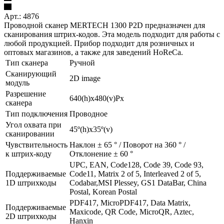
Арт.: 4876
Проводной сканер MERTECH 1300 P2D предназначен для
сканирования штрих-кодов. Эта модель подходит для работы с
любой продукцией. Прибор подходит для розничных и
оптовых магазинов, а также для заведений HoReCa.
Тип сканера
Ручной
Сканирующий
2D image
модуль
Разрешение
640(h)х480(v)Px
сканера
Тип подключения
Проводное
Угол охвата при
45º(h)x35º(v)
сканировании
Чувствительность
Наклон ± 65 ° / Поворот на 360 ° /
к штрих-коду
Отклонение ± 60 °
UPC, EAN, Code128, Code 39, Code 93,
Поддерживаемые
Code11, Matrix 2 of 5, Interleaved 2 of 5,
1D штрихкоды
Codabar,MSI Plessey, GS1 DataBar, China
Postal, Korean Postal
PDF417, MicroPDF417, Data Matrix,
Поддерживаемые
Maxicode, QR Code, MicroQR, Aztec,
2D штрихкоды
Hanxin