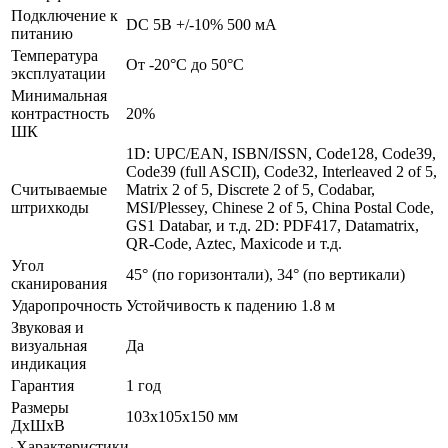
Подключение к
DC 5В +/-10% 500 мА
питанию
Температура
От -20°C до 50°C
эксплуатации
Минимальная
контрастность
20%
ШК
1D: UPC/EAN, ISBN/ISSN, Code128, Code39,
Code39 (full ASCII), Code32, Interleaved 2 of 5,
Считываемые
Matrix 2 of 5, Discrete 2 of 5, Codabar,
штрихкоды
MSI/Plessey, Chinese 2 of 5, China Postal Code,
GS1 Databar, и т.д. 2D: PDF417, Datamatrix,
QR-Code, Aztec, Maxicode и т.д.
Угол
45° (по горизонтали), 34° (по вертикали)
сканирования
Ударопрочность
Устойчивость к падению 1.8 м
Звуковая и
визуальная
Да
индикация
Гарантия
1 год
Размеры
103х105х150 мм
ДхШхВ
Характеристики