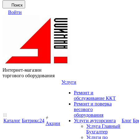
Поиск
Войти
Интернет-магазин
торгового оборудования
Услуги
Ремонт и
обслуживание ККТ
Ремонт и поверка
весового
оборудования
Каталог
Битрикс24
Услуги аутсорсинга
Блог
Бр
Акции
Услуга Главный
Бухгалтер
Услуги по