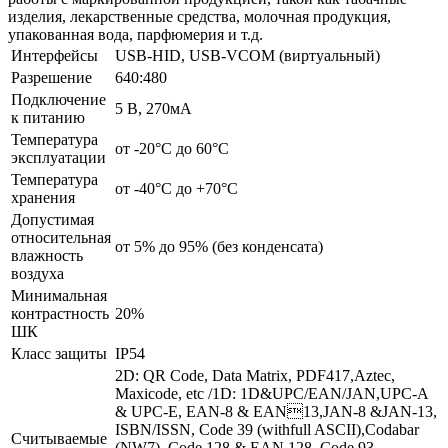
изделия, лекарственные средства, молочная продукция,
упакованная вода, парфюмерия и т.д.
Интерфейсы
USB-HID, USB-VCOM (виртуальный)
Разрешение
640:480
Подключение
5 В, 270мА
к питанию
Температура
от -20°C до 60°C
эксплуатации
Температура
от -40°C до +70°C
хранения
Допустимая
относительная
от 5% до 95% (без конденсата)
влажность
воздуха
Минимальная
контрастность
20%
ШК
Класс защиты
IP54
2D: QR Code, Data Matrix, PDF417,Aztec,
Maxicode, etc /1D: 1D&UPC/EAN/JAN,UPC-A
& UPC-E, EAN-8 & EAN13,JAN-8 &JAN-13,
ISBN/ISSN, Code 39 (withfull ASCII),Codabar
Считываемые
(NW7), Code 128 & EAN 128, Code 93,