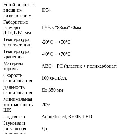
Устойчивость к
внешним
IP54
воздействиям
Габаритные
размеры
170мм*83мм*70мм
(ШхДхВ), мм
Температура
-20°С ~ +50°С
эксплуатации
Температура
-40°С ~ +70°С
хранения
Материал
ABC + PC (пластик + поликарбонат)
корпуса
Скорость
100 скан/сек
сканирования
Дальность
До 350 мм
сканирования
Минимальная
контрастность
20%
ШК
Подсветка
Antireflected, 3500К LED
Звуковая и
визуальная
Да
индикация