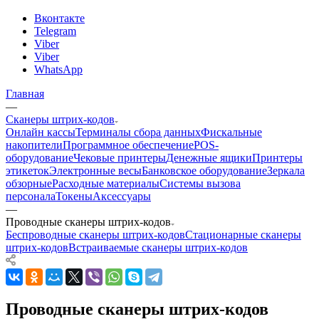
Вконтакте
Telegram
Viber
Viber
WhatsApp
Главная
—
Сканеры штрих-кодов
Онлайн кассы
Терминалы сбора данных
Фискальные
накопители
Программное обеспечение
POS-
оборудование
Чековые принтеры
Денежные ящики
Принтеры
этикеток
Электронные весы
Банковское оборудование
Зеркала
обзорные
Расходные материалы
Системы вызова
персонала
Токены
Аксессуары
—
Проводные сканеры штрих-кодов
Беспроводные сканеры штрих-кодов
Стационарные сканеры
штрих-кодов
Встраиваемые сканеры штрих-кодов
Проводные сканеры штрих-кодов