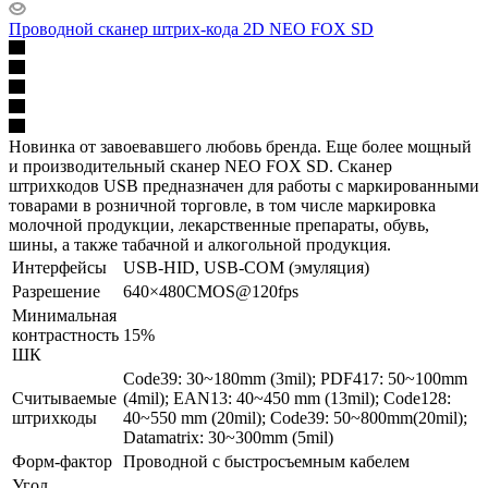
Проводной сканер штрих-кода 2D NEO FOX SD
Новинка от завоевавшего любовь бренда. Еще более мощный
и производительный сканер NEO FOX SD. Сканер
штрихкодов USB предназначен для работы с маркированными
товарами в розничной торговле, в том числе маркировка
молочной продукции, лекарственные препараты, обувь,
шины, а также табачной и алкогольной продукция.
Интерфейсы
USB-HID, USB-COM (эмуляция)
Разрешение
640×480CMOS@120fps
Минимальная
контрастность
15%
ШК
Code39: 30~180mm (3mil); PDF417: 50~100mm
Считываемые
(4mil); EAN13: 40~450 mm (13mil); Code128:
штрихкоды
40~550 mm (20mil); Code39: 50~800mm(20mil);
Datamatrix: 30~300mm (5mil)
Форм-фактор
Проводной с быстросъемным кабелем
Угол