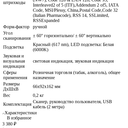
штрихкоды
Interleaved2 of 5 (ITF),Addendum 2 of5, IATA
Code, MSI/Plessy, China,Postal Code,Code 32
(Italian Pharmacode), RSS 14, SSLimited,
RSSExpanded
Форм-фактор
ручной
Угол
± 60° горизонтально/ ± 60° вертикально
сканирования
Красный (617 nm), LED подсветка: Белая
Подсветка
(6000K)
Звуковая и
визуальная
световая индикация, звуковая индикация
индикация
Сферы
Розничная торговля (табак, алкоголь), общее
применения
назначение
Размеры
66x92x162 мм
ДхШхВ
Вес
0,2 кг
Сканер, руководство пользователя, USB
Комплектация
кабель (2 метра)
Характеристики
В избранное
3 380
₽