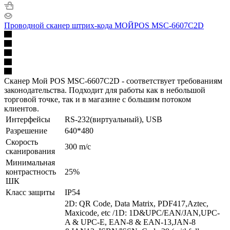
Проводной сканер штрих-кода МОЙPOS MSC-6607C2D
Сканер Мой POS MSC-6607C2D - соответствует требованиям
законодательства. Подходит для работы как в небольшой
торговой точке, так и в магазине с большим потоком
клиентов.
Интерфейсы
RS-232(виртуальный), USB
Разрешение
640*480
Скорость
300 m/с
сканирования
Минимальная
контрастность
25%
ШК
Класс защиты
IP54
2D: QR Code, Data Matrix, PDF417,Aztec,
Maxicode, etc /1D: 1D&UPC/EAN/JAN,UPC-
A & UPC-E, EAN-8 & EAN-13,JAN-8