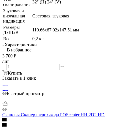
32° (H) 24° (V)
сканирования
Звуковая и
визуальная
Световая, звуковая
индикация
Размеры
119.66x67.02x147.51 мм
ДхШхВ
Вес
0,2 кг
Характеристики
В избранное
3 700
₽
/шт
Купить
Заказать в 1 клик
Быстрый просмотр
Сканеры Сканер штрих-кода POScenter HH 2D2 HD