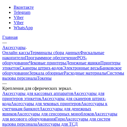
Вконтакте
Telegram
Viber
Viber
WhatsApp
Главная
—
Аксессуары
Онлайн кассы
Терминалы сбора данных
Фискальные
накопители
Программное обеспечение
POS-
оборудование
Чековые принтеры
Денежные ящики
Принтеры
этикеток
Сканеры штрих-кодов
Электронные весы
Банковское
оборудование
Зеркала обзорные
Расходные материалы
Системы
вызова персонала
Токены
—
Крепления для сферических зеркал
Аксессуары для кассовых аппаратов
Аксессуары для
принтеров этикеток
Аксессуары для сканеров штрих-
кода
Аксессуары для чековых принтеров
Аксессуары к
счетчикам банкнот
Аксессуары для денежных
ящиков
Аксессуары для сенсорных моноблоков
Аксессуары
для весового оборудования
Гири
Аксессуары для систем
вызова персонала
Аксессуары для ТСД