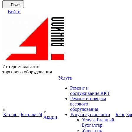
Поиск
Войти
Интернет-магазин
торгового оборудования
Услуги
Ремонт и
обслуживание ККТ
Ремонт и поверка
весового
оборудования
Каталог
Битрикс24
Услуги аутсорсинга
Блог
Бр
Акции
Услуга Главный
Бухгалтер
Услуги по