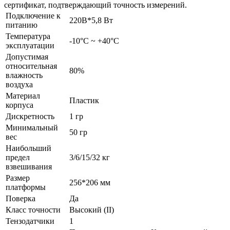
сертификат, подтверждающий точность измерений.
Подключение к
220В*5,8 Вт
питанию
Температура
-10°C ~ +40°C
эксплуатации
Допустимая
относительная
80%
влажность
воздуха
Материал
Пластик
корпуса
Дискретность
1 гр
Минимальный
50 гр
вес
Наибольший
предел
3/6/15/32 кг
взвешивания
Размер
256*206 мм
платформы
Поверка
Да
Класс точности
Высокий (II)
Тензодатчики
1