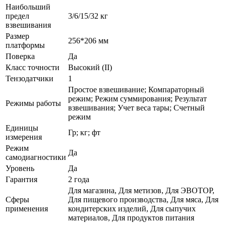
Наибольший
предел
3/6/15/32 кг
взвешивания
Размер
256*206 мм
платформы
Поверка
Да
Класс точности
Высокий (II)
Тензодатчики
1
Простое взвешивание; Компараторный
режим; Режим суммирования; Результат
Режимы работы
взвешивания; Учет веса тары; Счетный
режим
Единицы
Гр; кг; фт
измерения
Режим
Да
самодиагностики
Уровень
Да
Гарантия
2 года
Для магазина, Для метизов, Для ЭВОТОР,
Сферы
Для пищевого производства, Для мяса, Для
применения
кондитерских изделий, Для сыпучих
материалов, Для продуктов питания