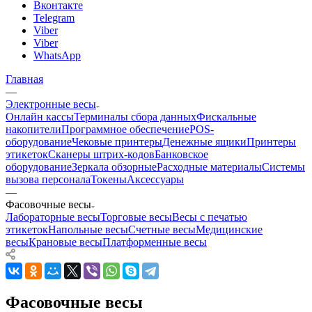
Вконтакте
Telegram
Viber
Viber
WhatsApp
Главная
—
Электронные весы
Онлайн кассы
Терминалы сбора данных
Фискальные
накопители
Программное обеспечение
POS-
оборудование
Чековые принтеры
Денежные ящики
Принтеры
этикеток
Сканеры штрих-кодов
Банковское
оборудование
Зеркала обзорные
Расходные материалы
Системы
вызова персонала
Токены
Аксессуары
—
Фасовочные весы
Лабораторные весы
Торговые весы
Весы с печатью
этикеток
Напольные весы
Счетные весы
Медицинские
весы
Крановые весы
Платформенные весы
Фасовочные весы