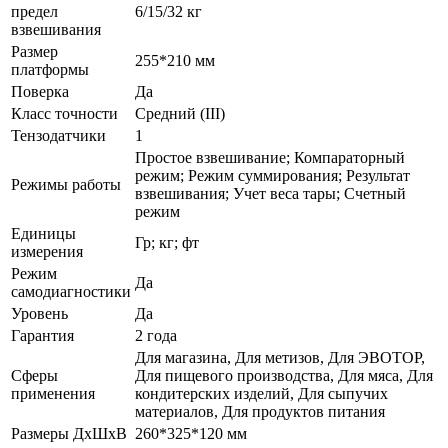
предел
6/15/32 кг
взвешивания
Размер
255*210 мм
платформы
Поверка
Да
Класс точности
Средний (III)
Тензодатчики
1
Простое взвешивание; Компараторный
режим; Режим суммирования; Результат
Режимы работы
взвешивания; Учет веса тары; Счетный
режим
Единицы
Гр; кг; фт
измерения
Режим
Да
самодиагностики
Уровень
Да
Гарантия
2 года
Для магазина, Для метизов, Для ЭВОТОР,
Сферы
Для пищевого производства, Для мяса, Для
применения
кондитерских изделий, Для сыпучих
материалов, Для продуктов питания
Размеры ДхШхВ
260*325*120 мм