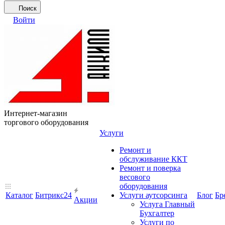
Поиск
Войти
Интернет-магазин
торгового оборудования
Услуги
Ремонт и
обслуживание ККТ
Ремонт и поверка
весового
оборудования
Каталог
Битрикс24
Услуги аутсорсинга
Блог
Бр
Акции
Услуга Главный
Бухгалтер
Услуги по