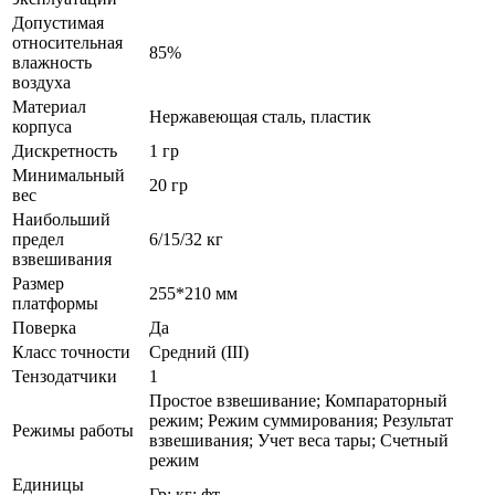
Допустимая
относительная
85%
влажность
воздуха
Материал
Нержавеющая сталь, пластик
корпуса
Дискретность
1 гр
Минимальный
20 гр
вес
Наибольший
предел
6/15/32 кг
взвешивания
Размер
255*210 мм
платформы
Поверка
Да
Класс точности
Средний (III)
Тензодатчики
1
Простое взвешивание; Компараторный
режим; Режим суммирования; Результат
Режимы работы
взвешивания; Учет веса тары; Счетный
режим
Единицы
Гр; кг; фт