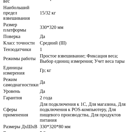
вес
Наибольший
предел
15/32 кг
взвешивания
Размер
330*320 мм
платформы
Поверка
Да
Класс точности
Средний (III)
Тензодатчики
1
Простое взвешивание; Фиксация веса;
Режимы работы
Выбор единиц измерения; Учет веса тары
Единицы
Гр; кг
измерения
Режим
Да
самодиагностики
Уровень
Да
Гарантия
2 года
Для подключения к 1С, Для магазина, Для
Сферы
подключения к POS-компьютеру, Для
применения
пищевого производства, Для продуктов
питания
Размеры ДхШхВ
330*320*80 мм