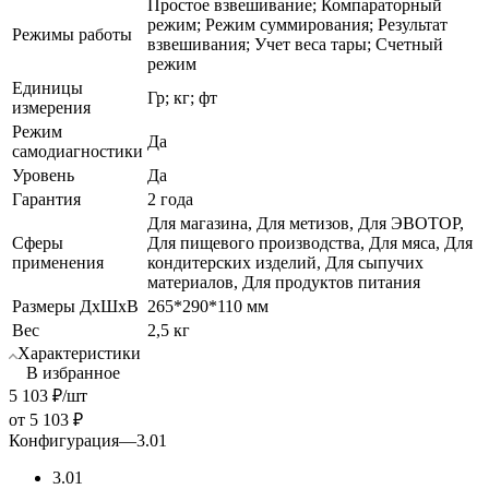
Простое взвешивание; Компараторный
режим; Режим суммирования; Результат
Режимы работы
взвешивания; Учет веса тары; Счетный
режим
Единицы
Гр; кг; фт
измерения
Режим
Да
самодиагностики
Уровень
Да
Гарантия
2 года
Для магазина, Для метизов, Для ЭВОТОР,
Сферы
Для пищевого производства, Для мяса, Для
применения
кондитерских изделий, Для сыпучих
материалов, Для продуктов питания
Размеры ДхШхВ
265*290*110 мм
Вес
2,5 кг
Характеристики
В избранное
5 103
₽
/шт
от
5 103 ₽
Конфигурация
—
3.01
3.01