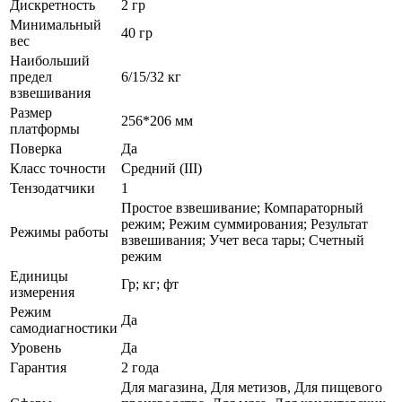
Дискретность
2 гр
Минимальный
40 гр
вес
Наибольший
предел
6/15/32 кг
взвешивания
Размер
256*206 мм
платформы
Поверка
Да
Класс точности
Средний (III)
Тензодатчики
1
Простое взвешивание; Компараторный
режим; Режим суммирования; Результат
Режимы работы
взвешивания; Учет веса тары; Счетный
режим
Единицы
Гр; кг; фт
измерения
Режим
Да
самодиагностики
Уровень
Да
Гарантия
2 года
Для магазина, Для метизов, Для пищевого