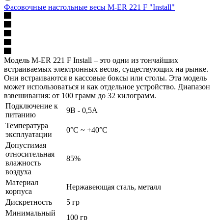
Фасовочные настольные весы M-ER 221 F "Install"
Модель M-ER 221 F Install – это одни из тончайших
встраиваемых электронных весов, существующих на рынке.
Они встраиваются в кассовые боксы или столы. Эта модель
может использоваться и как отдельное устройство. Диапазон
взвешивания: от 100 грамм до 32 килограмм.
Подключение к
9В - 0,5А
питанию
Температура
0°C ~ +40°C
эксплуатации
Допустимая
относительная
85%
влажность
воздуха
Материал
Нержавеющая сталь, металл
корпуса
Дискретность
5 гр
Минимальный
100 гр