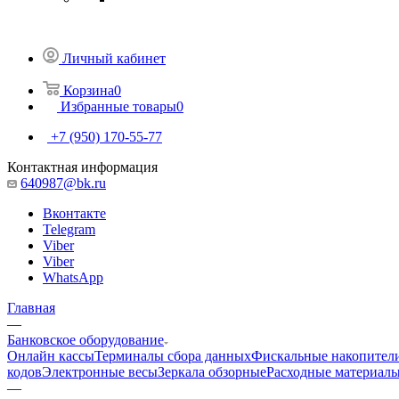
Личный кабинет
Корзина
0
Избранные товары
0
+7 (950) 170-55-77
Контактная информация
640987@bk.ru
Вконтакте
Telegram
Viber
Viber
WhatsApp
Главная
—
Банковское оборудование
Онлайн кассы
Терминалы сбора данных
Фискальные накопител
кодов
Электронные весы
Зеркала обзорные
Расходные материал
—