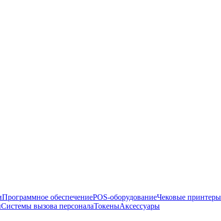
и
Программное обеспечение
POS-оборудование
Чековые принтеры
ы
Системы вызова персонала
Токены
Аксессуары