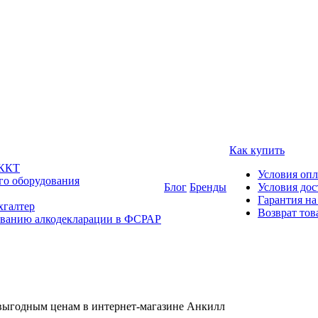
Как купить
 ККТ
Условия оп
го оборудования
Блог
Бренды
Условия дос
Гарантия на
хгалтер
Возврат тов
ованию алкодекларации в ФСРАР
 выгодным ценам в интернет-магазине Анкилл