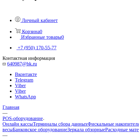
Личный кабинет
Корзина
0
Избранные товары
0
+7 (950) 170-55-77
Контактная информация
640987@bk.ru
Вконтакте
Telegram
Viber
Viber
WhatsApp
Главная
—
POS-оборудование
Онлайн кассы
Терминалы сбора данных
Фискальные накопител
весы
Банковское оборудование
Зеркала обзорные
Расходные мат
—