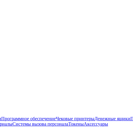
и
Программное обеспечение
Чековые принтеры
Денежные ящики
П
ериалы
Системы вызова персонала
Токены
Аксессуары