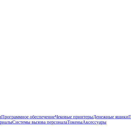
и
Программное обеспечение
Чековые принтеры
Денежные ящики
П
ериалы
Системы вызова персонала
Токены
Аксессуары