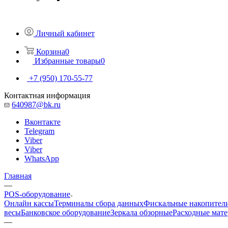
Личный кабинет
Корзина
0
Избранные товары
0
+7 (950) 170-55-77
Контактная информация
640987@bk.ru
Вконтакте
Telegram
Viber
Viber
WhatsApp
Главная
—
POS-оборудование
Онлайн кассы
Терминалы сбора данных
Фискальные накопител
весы
Банковское оборудование
Зеркала обзорные
Расходные мат
—