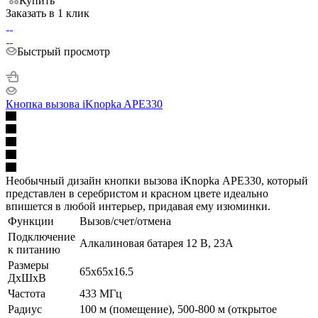
Купить
Заказать в 1 клик
Быстрый просмотр
Кнопка вызова iKnopka APE330
Необычный дизайн кнопки вызова iKnopka АРЕ330, который
представлен в серебристом и красном цвете идеально
впишется в любой интерьер, придавая ему изюминки.
Функции
Вызов/счет/отмена
Подключение
Алкалиновая батарея 12 В, 23A
к питанию
Размеры
65х65х16.5
ДхШхВ
Частота
433 МГц
Радиус
100 м (помещение), 500-800 м (открытое