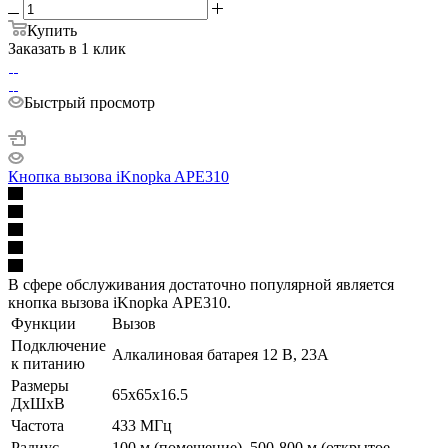
Купить
Заказать в 1 клик
Быстрый просмотр
Кнопка вызова iKnopka APE310
В сфере обслуживания достаточно популярной является
кнопка вызова iKnopka АРЕ310.
Функции
Вызов
Подключение
Алкалиновая батарея 12 В, 23A
к питанию
Размеры
65х65х16.5
ДхШхВ
Частота
433 МГц
Радиус
100 м (помещение), 500-800 м (открытое