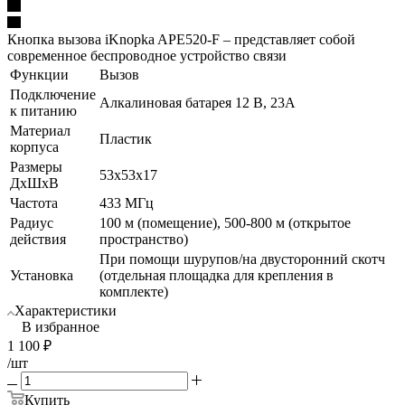
Кнопка вызова iKnopka APE520-F – представляет собой
современное беспроводное устройство связи
Функции
Вызов
Подключение
Алкалиновая батарея 12 В, 23A
к питанию
Материал
Пластик
корпуса
Размеры
53х53х17
ДхШхВ
Частота
433 МГц
Радиус
100 м (помещение), 500-800 м (открытое
действия
пространство)
При помощи шурупов/на двусторонний скотч
Установка
(отдельная площадка для крепления в
комплекте)
Характеристики
В избранное
1 100
₽
/шт
Купить