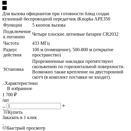
Для вызова официантов при готовности блюд создан
кухонный беспроводной передатчик iKnopka APE350
Функции
5 кнопок вызова
Подключение
Четыре плоские литиевые батареи CR2032
к питанию
Частота
433 МГц
Радиус
100 м (помещение), 500-800 м (открытое
действия
пространство)
Прорезиненные накладки препятствуют
скольжению по горизонтальной поверхности.
Установка
Возможно также крепление на двусторонний
скотч (в комплект поставки не входит).
Характеристики
В избранное
1 700
₽
/шт
Купить
Заказать в 1 клик
Быстрый просмотр