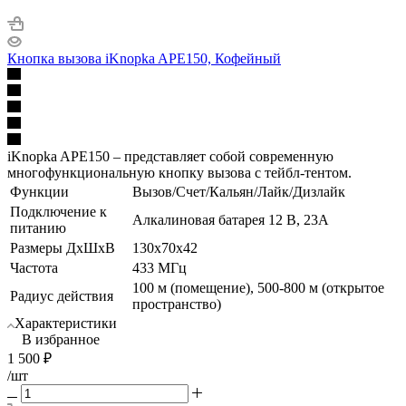
Кнопка вызова iKnopka APE150, Кофейный
iKnopka APE150 – представляет собой современную
многофункциональную кнопку вызова с тейбл-тентом.
Функции
Вызов/Счет/Кальян/Лайк/Дизлайк
Подключение к
Алкалиновая батарея 12 В, 23A
питанию
Размеры ДхШхВ
130x70x42
Частота
433 МГц
100 м (помещение), 500-800 м (открытое
Радиус действия
пространство)
Характеристики
В избранное
1 500
₽
/шт