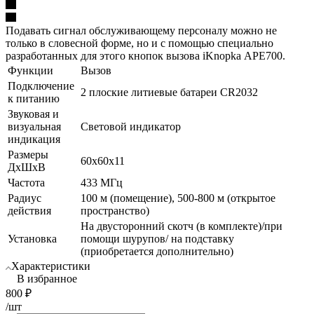
Подавать сигнал обслуживающему персоналу можно не
только в словесной форме, но и с помощью специально
разработанных для этого кнопок вызова iKnopka АРЕ700.
Функции
Вызов
Подключение
2 плоские литиевые батареи CR2032
к питанию
Звуковая и
визуальная
Световой индикатор
индикация
Размеры
60х60х11
ДхШхВ
Частота
433 МГц
Радиус
100 м (помещение), 500-800 м (открытое
действия
пространство)
На двусторонний скотч (в комплекте)/при
Установка
помощи шурупов/ на подставку
(приобретается дополнительно)
Характеристики
В избранное
800
₽
/шт