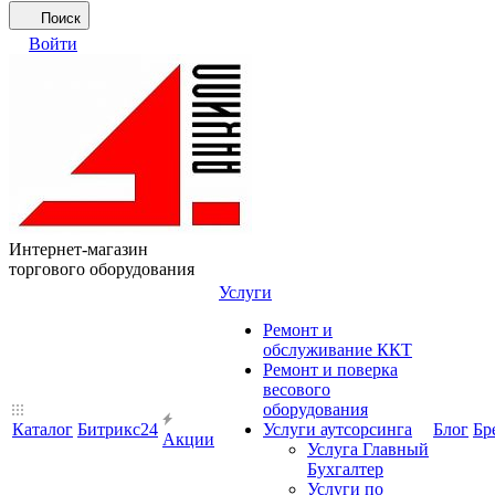
Поиск
Войти
Интернет-магазин
торгового оборудования
Услуги
Ремонт и
обслуживание ККТ
Ремонт и поверка
весового
оборудования
Каталог
Битрикс24
Услуги аутсорсинга
Блог
Бр
Акции
Услуга Главный
Бухгалтер
Услуги по