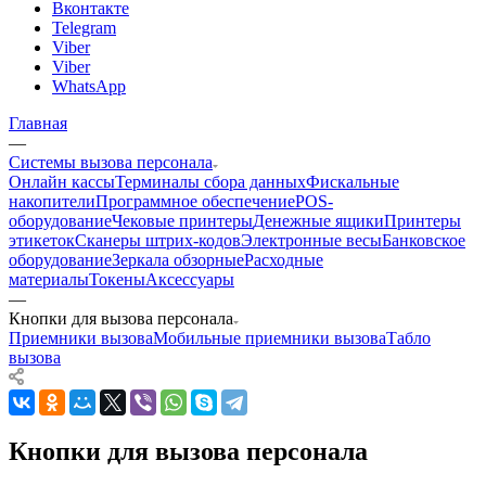
Вконтакте
Telegram
Viber
Viber
WhatsApp
Главная
—
Системы вызова персонала
Онлайн кассы
Терминалы сбора данных
Фискальные
накопители
Программное обеспечение
POS-
оборудование
Чековые принтеры
Денежные ящики
Принтеры
этикеток
Сканеры штрих-кодов
Электронные весы
Банковское
оборудование
Зеркала обзорные
Расходные
материалы
Токены
Аксессуары
—
Кнопки для вызова персонала
Приемники вызова
Мобильные приемники вызова
Табло
вызова
Кнопки для вызова персонала