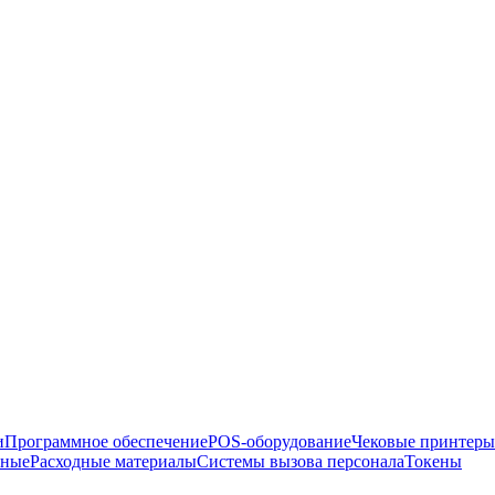
и
Программное обеспечение
POS-оборудование
Чековые принтеры
рные
Расходные материалы
Системы вызова персонала
Токены