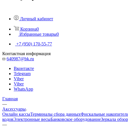
Личный кабинет
Корзина
0
Избранные товары
0
+7 (950) 170-55-77
Контактная информация
640987@bk.ru
Вконтакте
Telegram
Viber
Viber
WhatsApp
Главная
—
Аксессуары
Онлайн кассы
Терминалы сбора данных
Фискальные накопител
кодов
Электронные весы
Банковское оборудование
Зеркала обзо
—