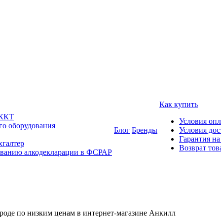
Как купить
 ККТ
Условия оп
го оборудования
Блог
Бренды
Условия дос
Гарантия на
хгалтер
Возврат тов
ованию алкодекларации в ФСРАР
оде по низким ценам в интернет-магазине Анкилл