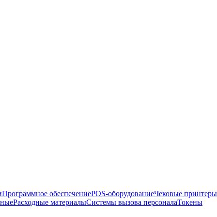
и
Программное обеспечение
POS-оборудование
Чековые принтеры
рные
Расходные материалы
Системы вызова персонала
Токены