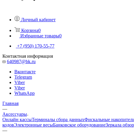
Личный кабинет
Корзина
0
Избранные товары
0
+7 (950) 170-55-77
Контактная информация
640987@bk.ru
Вконтакте
Telegram
Viber
Viber
WhatsApp
Главная
—
Аксессуары
Онлайн кассы
Терминалы сбора данных
Фискальные накопител
кодов
Электронные весы
Банковское оборудование
Зеркала обзо
—