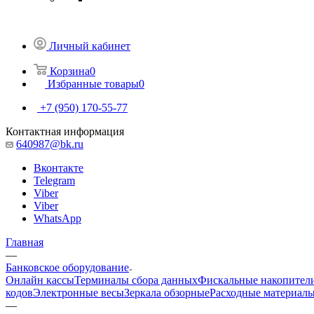
Личный кабинет
Корзина
0
Избранные товары
0
+7 (950) 170-55-77
Контактная информация
640987@bk.ru
Вконтакте
Telegram
Viber
Viber
WhatsApp
Главная
—
Банковское оборудование
Онлайн кассы
Терминалы сбора данных
Фискальные накопител
кодов
Электронные весы
Зеркала обзорные
Расходные материал
—