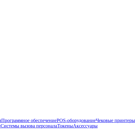
и
Программное обеспечение
POS-оборудование
Чековые принтеры
ы
Системы вызова персонала
Токены
Аксессуары