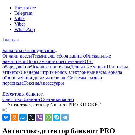
Вконтакте
Telegram
Viber
Viber
WhatsApp
Главная
—
Банковское оборудование
Онлайн кассы
Терминалы сбора данных
Фискальные
накопители
Программное обеспечение
POS-
оборудование
Чековые принтеры
Денежные ящики
Принтеры
этикеток
Сканеры штрих-кодов
Электронные весы
Зеркала
обзорные
Расходные материалы
Системы вызова
персонала
Токены
Аксессуары
—
Детекторы банкнот
Счетчики банкнот
Счетчики монет
—
Антистокс-детектор банкнот PRO KRICKET
Антистокс-детектор банкнот PRO