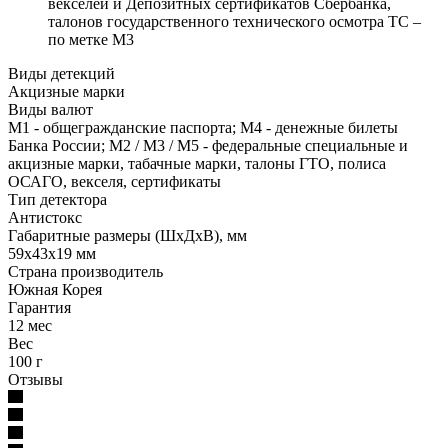
векселей и Депозитных сертификатов Сбербанка,
талонов государственного технического осмотра ТС –
по метке М3
Виды детекций
Акцизные марки
Виды валют
М1 - общегражданские паспорта; М4 - денежные билеты
Банка России; М2 / М3 / М5 - федеральные специальные и
акцизные марки, табачные марки, талоны ГТО, полиса
ОСАГО, векселя, сертификаты
Тип детектора
Антистокс
Габаритные размеры (ШхДхВ), мм
59x43x19 мм
Страна производитель
Южная Корея
Гарантия
12 мес
Вес
100 г
Отзывы