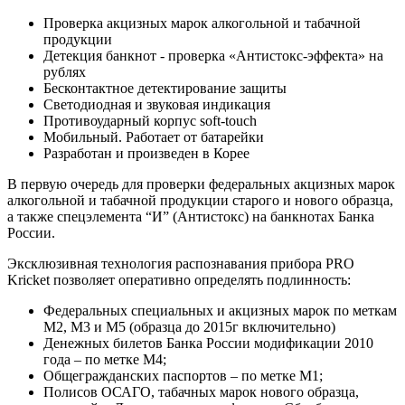
Проверка акцизных марок алкогольной и табачной
продукции
Детекция банкнот - проверка «Антистокс-эффекта» на
рублях
Бесконтактное детектирование защиты
Светодиодная и звуковая индикация
Противоударный корпус soft-touch
Мобильный. Работает от батарейки
Разработан и произведен в Корее
В первую очередь для проверки федеральных акцизных марок
алкогольной и табачной продукции старого и нового образца,
а также спецэлемента “И” (Антистокс) на банкнотах Банка
России.
Эксклюзивная технология распознавания прибора PRO
Kricket позволяет оперативно определять подлинность:
Федеральных специальных и акцизных марок по меткам
М2, М3 и М5 (образца до 2015г включительно)
Денежных билетов Банка России модификации 2010
года – по метке М4;
Общегражданских паспортов – по метке М1;
Полисов ОСАГО, табачных марок нового образца,