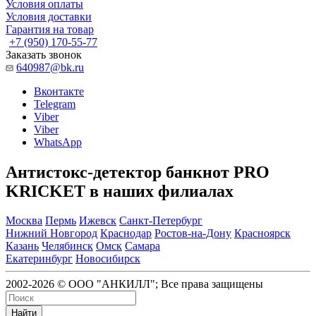
Условия оплаты
Условия доставки
Гарантия на товар
+7 (950) 170-55-77
Заказать звонок
640987@bk.ru
Вконтакте
Telegram
Viber
Viber
WhatsApp
Антистокс-детектор банкнот PRO
KRICKET в наших филиалах
Москва
Пермь
Ижевск
Санкт-Петербург
Нижний Новгород
Краснодар
Ростов-на-Дону
Красноярск
Казань
Челябинск
Омск
Самара
Екатеринбург
Новосибирск
2002-2026 © ООО "АНКИЛЛ"; Все права защищены
Найти