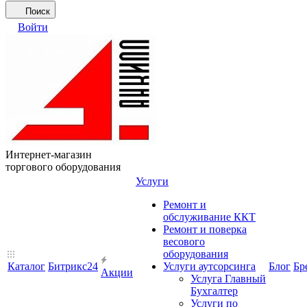
Поиск
Войти
Интернет-магазин
торгового оборудования
Услуги
Ремонт и
обслуживание ККТ
Ремонт и поверка
весового
оборудования
Каталог
Битрикс24
Услуги аутсорсинга
Блог
Бр
Акции
Услуга Главный
Бухгалтер
Услуги по